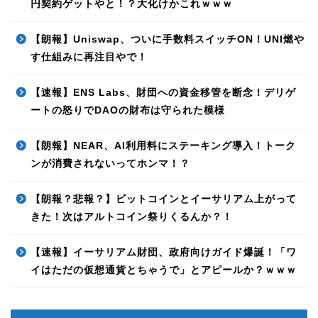
円契約ゲットやと！？大化けかこれｗｗｗ
【朗報】Uniswap、ついに手数料スイッチON！UNI燃や
す仕組みに再注目やで！
【速報】ENS Labs、財団への資金移管を断念！デリゲ
ートの怒りでDAOの財布は守られた模様
【朗報】NEAR、AI利用料にステーキング導入！トーク
ンが消費されないってホンマ！？
【朗報？悲報？】ビットコインとイーサリアム上がって
きた！次はアルトコイン祭りくるんか？！
【速報】イーサリアム財団、政府向けガイド爆誕！「ワ
イはただの仮想通貨とちゃうで」とアピールか？ｗｗｗ