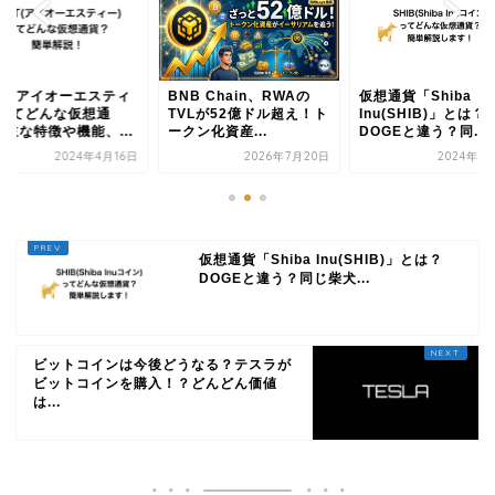
ST(アイオーエスティ
BNB Chain、RWAの
仮想通貨「Shiba
)ってどんな仮想通
TVLが52億ドル超え！ト
Inu(SHIB)」とは？
？主な特徴や機能、...
ークン化資産...
DOGEと違う？同...
2024年4月16日
2026年7月20日
2024年4
仮想通貨「Shiba Inu(SHIB)」とは？
DOGEと違う？同じ柴犬...
ビットコインは今後どうなる？テスラが
ビットコインを購入！？どんどん価値
は...