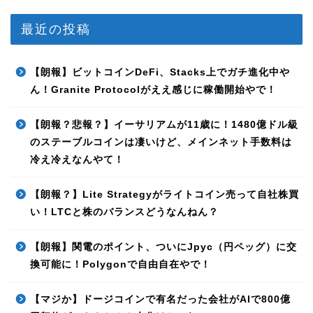
最近の投稿
【朗報】ビットコインDeFi、Stacks上でガチ進化中や
ん！Granite Protocolがええ感じに稼働開始やで！
【朗報？悲報？】イーサリアムが11歳に！1480億ドル級
のステーブルコインは凄いけど、メインネット手数料は
冷え冷えなんやて！
【朗報？】Lite Strategyがライトコイン売って自社株買
い！LTCと株のバランスどうなんねん？
【朗報】関電のポイント、ついにJpyc（円ペッグ）に交
換可能に！Polygonで自由自在やで！
【マジか】ドージコインで有名だった会社がAIで800億