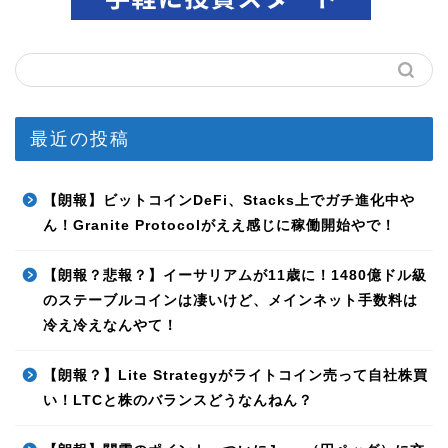
最近の投稿
【朗報】ビットコインDeFi、Stacks上でガチ進化中や
ん！Granite Protocolがええ感じに稼働開始やで！
【朗報？悲報？】イーサリアムが11歳に！1480億ドル級
のステーブルコインは凄いけど、メインネット手数料は
冷え冷えなんやて！
【朗報？】Lite Strategyがライトコイン売って自社株買
い！LTCと株のバランスどうなんねん？