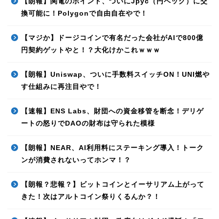
【朗報】関電のポイント、ついにJpyc（円ペッグ）に交
換可能に！Polygonで自由自在やで！
【マジか】ドージコインで有名だった会社がAIで800億
円契約ゲットやと！？大化けかこれｗｗｗ
【朗報】Uniswap、ついに手数料スイッチON！UNI燃や
す仕組みに再注目やで！
【速報】ENS Labs、財団への資金移管を断念！デリゲ
ートの怒りでDAOの財布は守られた模様
【朗報】NEAR、AI利用料にステーキング導入！トーク
ンが消費されないってホンマ！？
【朗報？悲報？】ビットコインとイーサリアム上がって
きた！次はアルトコイン祭りくるんか？！