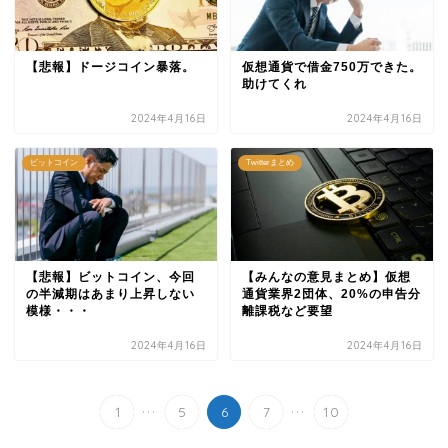
【悲報】ドージコイン暴落。
仮想通貨で借金750万できた。
助けてくれ
2024年4月16日
2024年4月16日
ビットコイン
Twitterまとめ
【悲報】ビットコイン、今回
【みんなの意見まとめ】仮想
の半減期はあまり上昇しない
通貨業界2団体、20%の申告分
模様・・・
離課税など要望
2024年4月16日
2024年4月16日
...
...
1
5
6
7
10