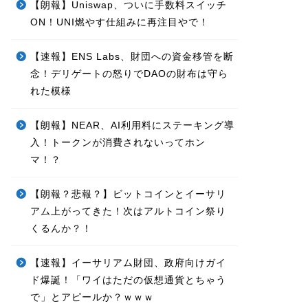
【朗報】Uniswap、ついに手数料スイッチ
ON！UNI燃やす仕組みに再注目やで！
【速報】ENS Labs、財団への資金移管を断
念！デリゲートの怒りでDAOの財布は守ら
れた模様
【朗報】NEAR、AI利用料にステーキング導
入！トークンが消費されないってホン
マ！？
【朗報？悲報？】ビットコインとイーサリ
アム上がってきた！次はアルトコイン祭り
くるんか？！
【速報】イーサリアム財団、政府向けガイ
ド爆誕！「ワイはただの仮想通貨とちゃう
で」とアピールか？ｗｗｗ