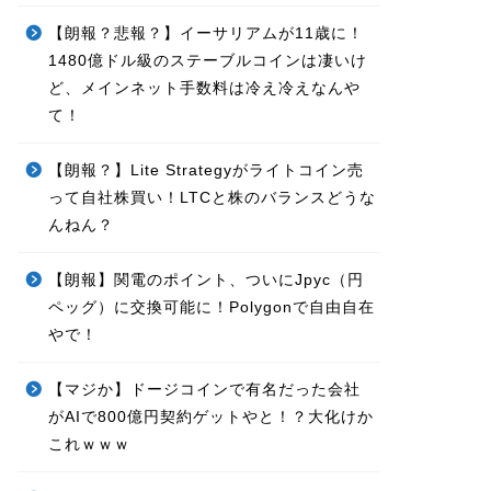
【朗報？悲報？】イーサリアムが11歳に！
1480億ドル級のステーブルコインは凄いけ
ど、メインネット手数料は冷え冷えなんや
て！
【朗報？】Lite Strategyがライトコイン売
って自社株買い！LTCと株のバランスどうな
んねん？
【朗報】関電のポイント、ついにJpyc（円
ペッグ）に交換可能に！Polygonで自由自在
やで！
【マジか】ドージコインで有名だった会社
がAIで800億円契約ゲットやと！？大化けか
これｗｗｗ