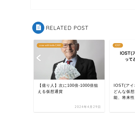
RELATED POST
crow with knife CAW
IOST
XRP)ってど
【億り人】次に100倍-1000倍狙
IOST(ア
将来性につ
える仮想通貨
どんな仮想
能、将来性
2024年4月16日
2024年4月29日