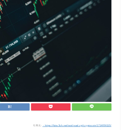
引用元:
・https://fate.5ch.net/test/read.cgi/cryptocoin/1714056115/