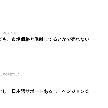
D:6LMQaC+90
しても、市場価格と乖離してるとかで売れない
ID:zRGPE71q0
イだし 日本語サポートあるし ベンジョン会