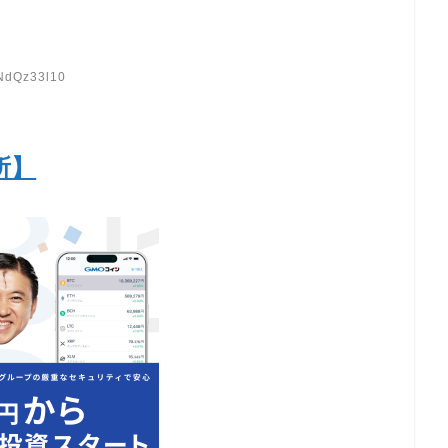
:NdQz33l10
所】