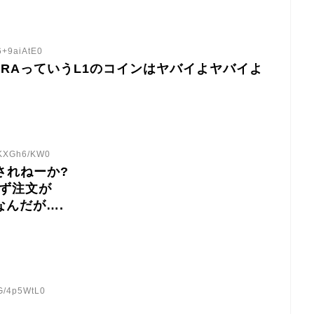
6+9aiAtE0
HYDRAっていうL1のコインはヤバイよヤバイよ
:KXGh6/KW0
されねーか?
ず注文が
なんだが….
:G/4p5WtL0